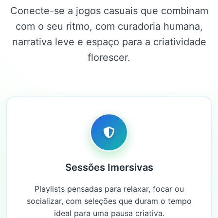
Conecte-se a jogos casuais que combinam
com o seu ritmo, com curadoria humana,
narrativa leve e espaço para a criatividade
florescer.
Sessões Imersivas
Playlists pensadas para relaxar, focar ou
socializar, com seleções que duram o tempo
ideal para uma pausa criativa.