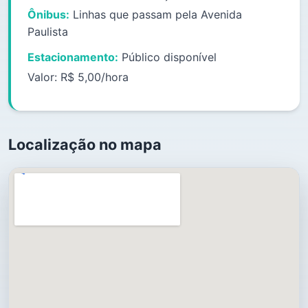
Ônibus:
Linhas que passam pela Avenida
Paulista
Estacionamento:
Público disponível
Valor: R$ 5,00/hora
Localização no mapa