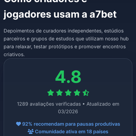
jogadores usam a a7bet
Depoimentos de curadores independentes, estúdios
parceiros e grupos de estudos que utilizam nosso hub
para relaxar, testar protótipos e promover encontros
criativos.
4.8
1289 avaliações verificadas • Atualizado em
03/2026
92% recomendam para pausas produtivas
Comunidade ativa em 18 países