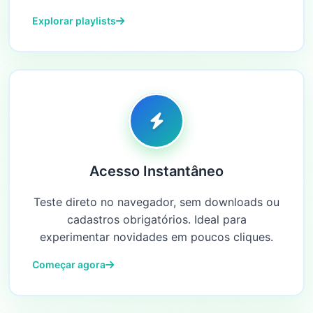
Explorar playlists
Acesso Instantâneo
Teste direto no navegador, sem downloads ou
cadastros obrigatórios. Ideal para
experimentar novidades em poucos cliques.
Começar agora