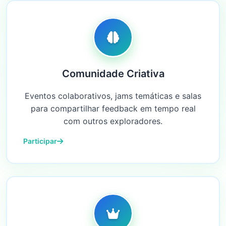
Comunidade Criativa
Eventos colaborativos, jams temáticas e salas
para compartilhar feedback em tempo real
com outros exploradores.
Participar