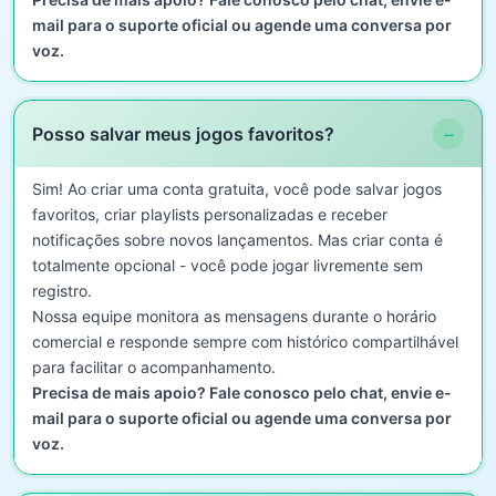
mail para o suporte oficial ou agende uma conversa por
voz.
−
Posso salvar meus jogos favoritos?
Sim! Ao criar uma conta gratuita, você pode salvar jogos
favoritos, criar playlists personalizadas e receber
notificações sobre novos lançamentos. Mas criar conta é
totalmente opcional - você pode jogar livremente sem
registro.
Nossa equipe monitora as mensagens durante o horário
comercial e responde sempre com histórico compartilhável
para facilitar o acompanhamento.
Precisa de mais apoio? Fale conosco pelo chat, envie e-
mail para o suporte oficial ou agende uma conversa por
voz.