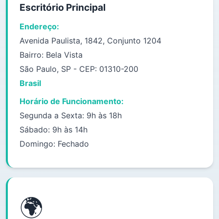
Escritório Principal
Endereço:
Avenida Paulista, 1842, Conjunto 1204
Bairro: Bela Vista
São Paulo, SP - CEP: 01310-200
Brasil
Horário de Funcionamento:
Segunda a Sexta: 9h às 18h
Sábado: 9h às 14h
Domingo: Fechado
🌍