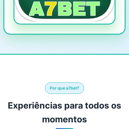
Por que a7bet?
Experiências para todos os
momentos