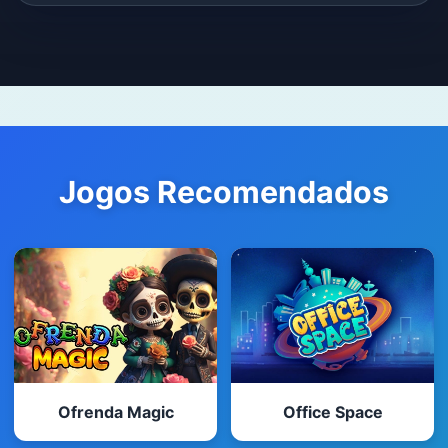
Jogos Recomendados
Ofrenda Magic
Office Space