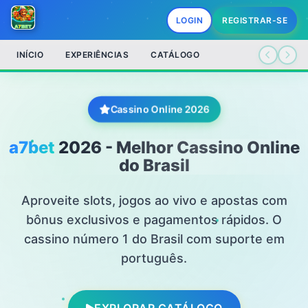
LOGIN
REGISTRAR-SE
INÍCIO
EXPERIÊNCIAS
CATÁLOGO
Cassino Online 2026
a7bet
2026 - Melhor Cassino Online
do Brasil
Aproveite slots, jogos ao vivo e apostas com
bônus exclusivos e pagamentos rápidos. O
cassino número 1 do Brasil com suporte em
português.