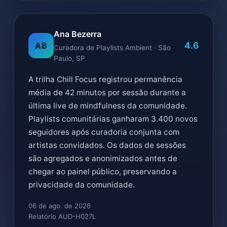
Ana Bezerra
4.6
AB
Curadora de Playlists Ambient · São
Paulo, SP
A trilha Chill Focus registrou permanência
média de 42 minutos por sessão durante a
última live de mindfulness da comunidade.
Playlists comunitárias ganharam 3.400 novos
seguidores após curadoria conjunta com
artistas convidados. Os dados de sessões
são agregados e anonimizados antes de
chegar ao painel público, preservando a
privacidade da comunidade.
06 de ago. de 2026
Relatório AUD-H027L